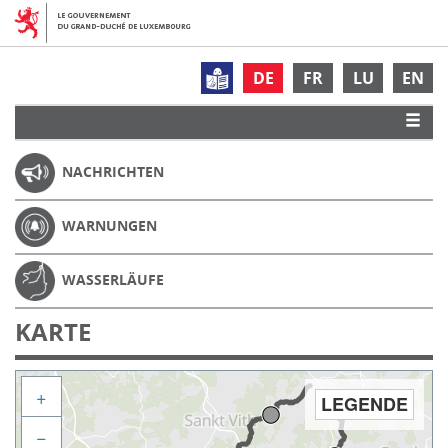
DE
FR
LU
EN
NACHRICHTEN
WARNUNGEN
WASSERLÄUFE
KARTE
+
LEGENDE
−