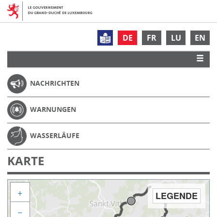
DE
FR
LU
EN
NACHRICHTEN
WARNUNGEN
WASSERLÄUFE
KARTE
+
LEGENDE
−