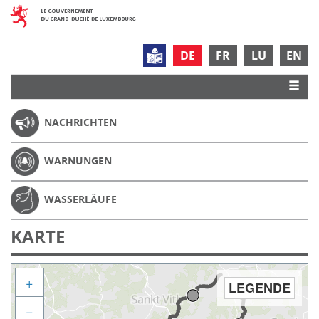
DE
FR
LU
EN
NACHRICHTEN
WARNUNGEN
WASSERLÄUFE
KARTE
+
LEGENDE
−