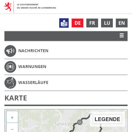
DE
FR
LU
EN
NACHRICHTEN
WARNUNGEN
WASSERLÄUFE
KARTE
+
LEGENDE
−