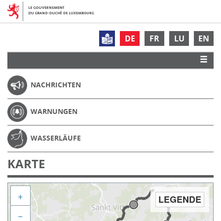
DE
FR
LU
EN
NACHRICHTEN
WARNUNGEN
WASSERLÄUFE
KARTE
+
LEGENDE
−