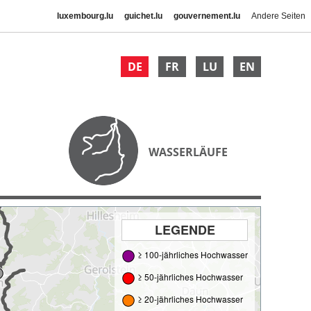
luxembourg.lu
guichet.lu
gouvernement.lu
Andere Seiten
DE
FR
LU
EN
WASSERLÄUFE
LEGENDE
≥ 100-jährliches Hochwasser
≥ 50-jährliches Hochwasser
≥ 20-jährliches Hochwasser