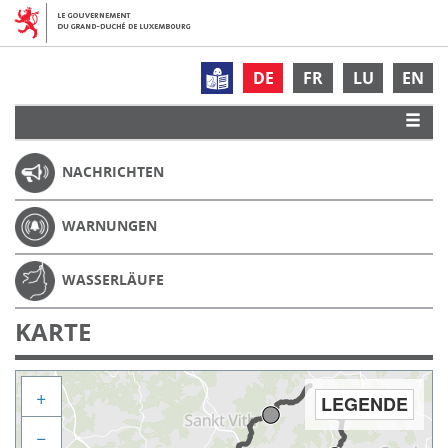
DE
FR
LU
EN
NACHRICHTEN
WARNUNGEN
WASSERLÄUFE
KARTE
+
LEGENDE
−