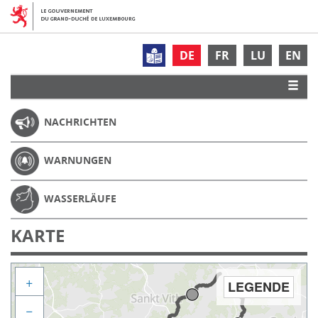
DE
FR
LU
EN
NACHRICHTEN
WARNUNGEN
WASSERLÄUFE
KARTE
+
LEGENDE
−