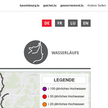
luxembourg.lu
guichet.lu
gouvernement.lu
Andere Seiten
DE
FR
LU
EN
WASSERLÄUFE
LEGENDE
≥ 100-jährliches Hochwasser
≥ 50-jährliches Hochwasser
≥ 20-jährliches Hochwasser