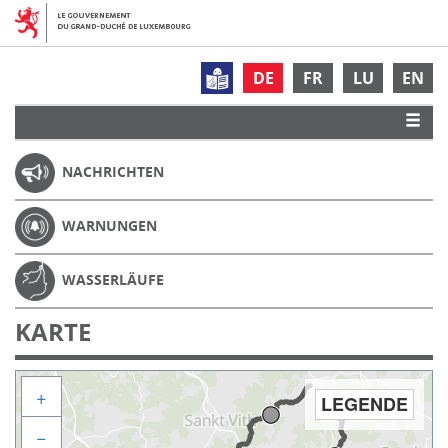
DE
FR
LU
EN
NACHRICHTEN
WARNUNGEN
WASSERLÄUFE
KARTE
+
LEGENDE
−