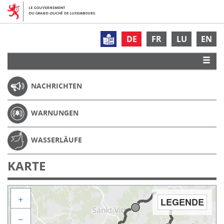
DE
FR
LU
EN
NACHRICHTEN
WARNUNGEN
WASSERLÄUFE
KARTE
+
LEGENDE
−