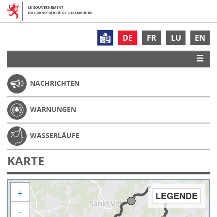
DE
FR
LU
EN
NACHRICHTEN
WARNUNGEN
WASSERLÄUFE
KARTE
+
LEGENDE
−