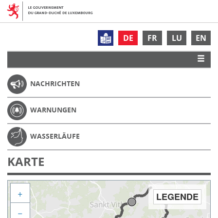
DE
FR
LU
EN
NACHRICHTEN
WARNUNGEN
WASSERLÄUFE
KARTE
+
LEGENDE
−