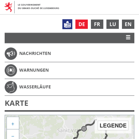
DE
FR
LU
EN
NACHRICHTEN
WARNUNGEN
WASSERLÄUFE
KARTE
+
LEGENDE
−