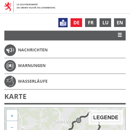
DE
FR
LU
EN
NACHRICHTEN
WARNUNGEN
WASSERLÄUFE
KARTE
+
LEGENDE
−