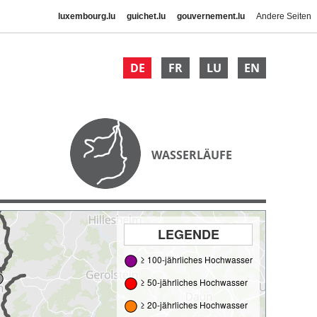
luxembourg.lu
guichet.lu
gouvernement.lu
Andere Seiten
DE
FR
LU
EN
WASSERLÄUFE
LEGENDE
≥ 100-jährliches Hochwasser
≥ 50-jährliches Hochwasser
≥ 20-jährliches Hochwasser