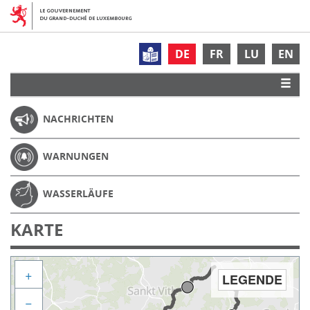
DE
FR
LU
EN
NACHRICHTEN
WARNUNGEN
WASSERLÄUFE
KARTE
+
LEGENDE
−