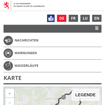
DE
FR
LU
EN
NACHRICHTEN
WARNUNGEN
WASSERLÄUFE
KARTE
+
LEGENDE
−