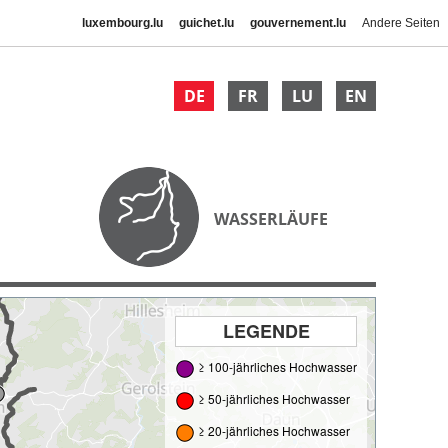
luxembourg.lu
guichet.lu
gouvernement.lu
Andere Seiten
DE
FR
LU
EN
WASSERLÄUFE
LEGENDE
≥ 100-jährliches Hochwasser
≥ 50-jährliches Hochwasser
≥ 20-jährliches Hochwasser