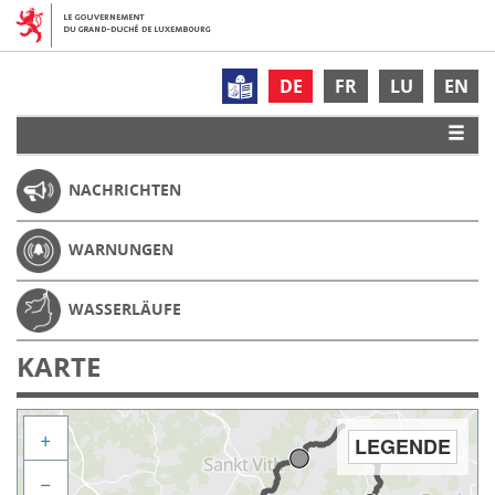
DE
FR
LU
EN
NACHRICHTEN
WARNUNGEN
WASSERLÄUFE
KARTE
+
LEGENDE
−