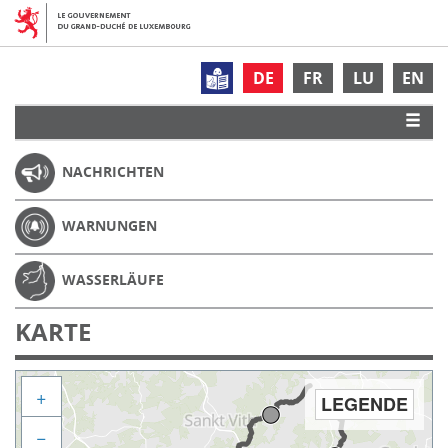
DE
FR
LU
EN
NACHRICHTEN
WARNUNGEN
WASSERLÄUFE
KARTE
+
LEGENDE
−