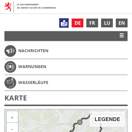
DE
FR
LU
EN
NACHRICHTEN
WARNUNGEN
WASSERLÄUFE
KARTE
+
LEGENDE
−