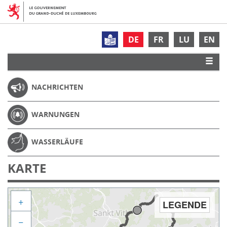
DE
FR
LU
EN
NACHRICHTEN
WARNUNGEN
WASSERLÄUFE
KARTE
+
LEGENDE
−