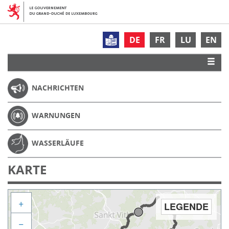
DE
FR
LU
EN
NACHRICHTEN
WARNUNGEN
WASSERLÄUFE
KARTE
+
LEGENDE
−