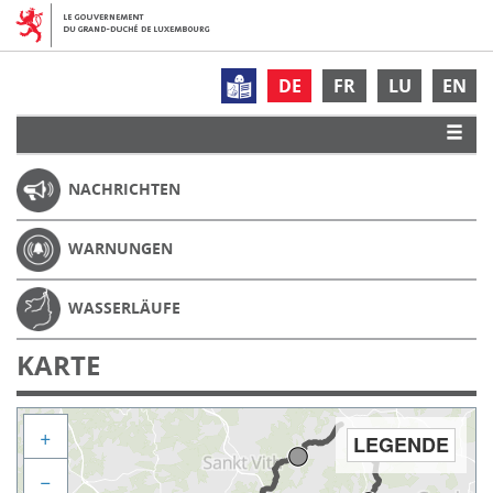
DE
FR
LU
EN
NACHRICHTEN
WARNUNGEN
WASSERLÄUFE
KARTE
+
LEGENDE
−