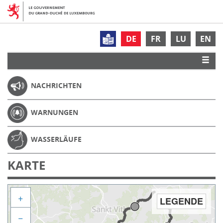
DE
FR
LU
EN
NACHRICHTEN
WARNUNGEN
WASSERLÄUFE
KARTE
+
LEGENDE
−