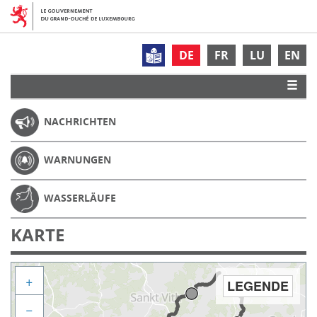
DE
FR
LU
EN
NACHRICHTEN
WARNUNGEN
WASSERLÄUFE
KARTE
+
LEGENDE
−