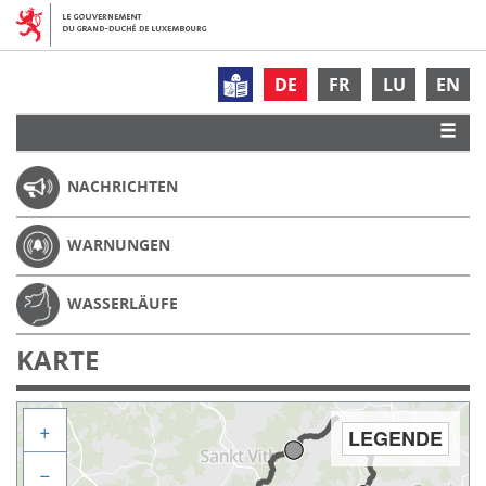
DE
FR
LU
EN
NACHRICHTEN
WARNUNGEN
WASSERLÄUFE
KARTE
+
LEGENDE
−