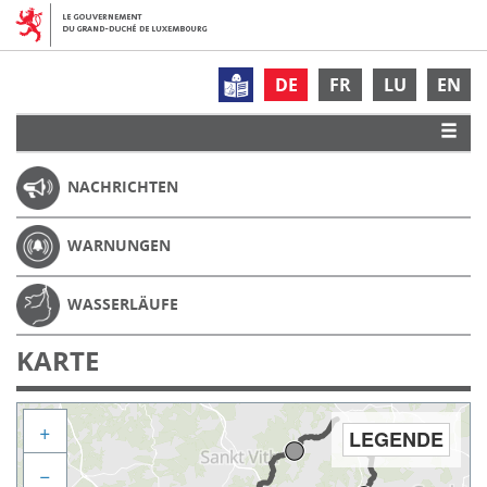
DE
FR
LU
EN
NACHRICHTEN
WARNUNGEN
WASSERLÄUFE
KARTE
+
LEGENDE
−