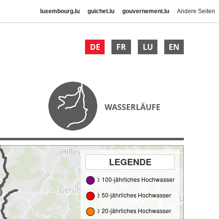
luxembourg.lu
guichet.lu
gouvernement.lu
Andere Seiten
DE
FR
LU
EN
WASSERLÄUFE
LEGENDE
≥ 100-jährliches Hochwasser
≥ 50-jährliches Hochwasser
≥ 20-jährliches Hochwasser