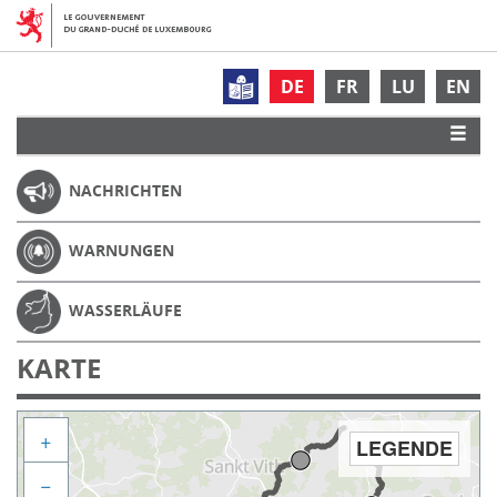
DE
FR
LU
EN
NACHRICHTEN
WARNUNGEN
WASSERLÄUFE
KARTE
+
LEGENDE
−