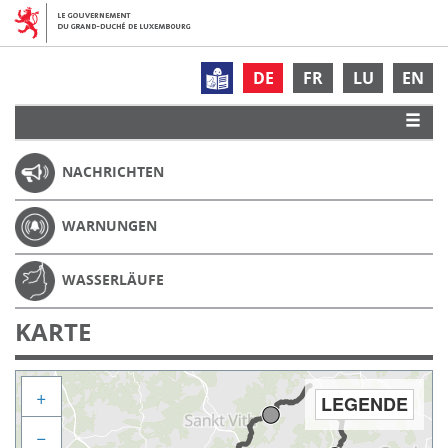
DE
FR
LU
EN
NACHRICHTEN
WARNUNGEN
WASSERLÄUFE
KARTE
+
LEGENDE
−