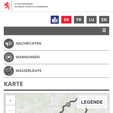
DE
FR
LU
EN
NACHRICHTEN
WARNUNGEN
WASSERLÄUFE
KARTE
+
LEGENDE
−