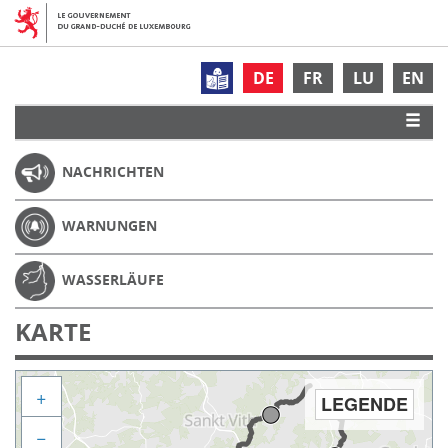
DE
FR
LU
EN
NACHRICHTEN
WARNUNGEN
WASSERLÄUFE
KARTE
+
LEGENDE
−