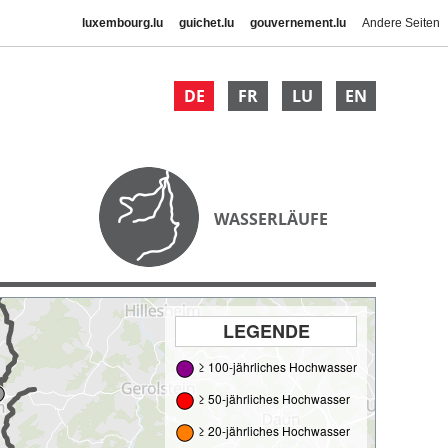
luxembourg.lu
guichet.lu
gouvernement.lu
Andere Seiten
DE
FR
LU
EN
WASSERLÄUFE
LEGENDE
≥ 100-jährliches Hochwasser
≥ 50-jährliches Hochwasser
≥ 20-jährliches Hochwasser