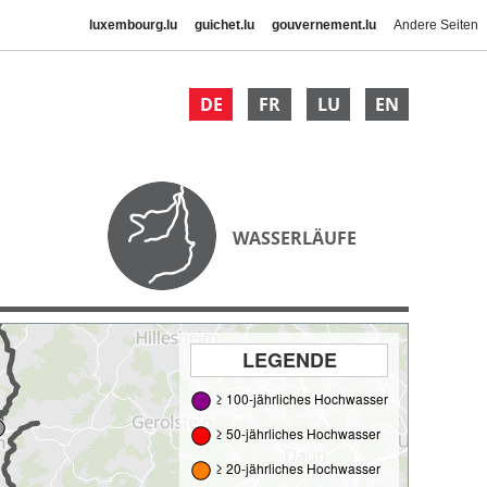
luxembourg.lu
guichet.lu
gouvernement.lu
Andere Seiten
DE
FR
LU
EN
WASSERLÄUFE
LEGENDE
≥ 100-jährliches Hochwasser
≥ 50-jährliches Hochwasser
≥ 20-jährliches Hochwasser