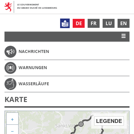
DE
FR
LU
EN
NACHRICHTEN
WARNUNGEN
WASSERLÄUFE
KARTE
+
LEGENDE
−