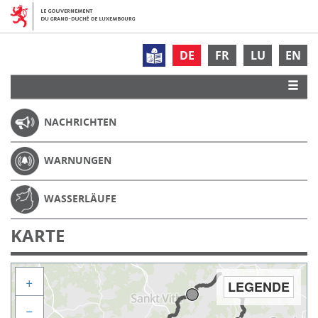
DE
FR
LU
EN
NACHRICHTEN
WARNUNGEN
WASSERLÄUFE
KARTE
+
LEGENDE
−