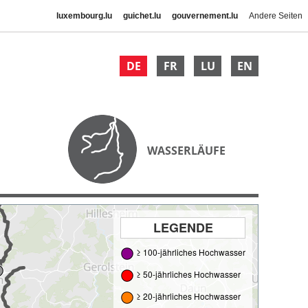
luxembourg.lu
guichet.lu
gouvernement.lu
Andere Seiten
DE
FR
LU
EN
WASSERLÄUFE
LEGENDE
≥ 100-jährliches Hochwasser
≥ 50-jährliches Hochwasser
≥ 20-jährliches Hochwasser