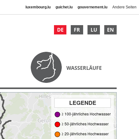
luxembourg.lu
guichet.lu
gouvernement.lu
Andere Seiten
DE
FR
LU
EN
WASSERLÄUFE
LEGENDE
≥ 100-jährliches Hochwasser
≥ 50-jährliches Hochwasser
≥ 20-jährliches Hochwasser