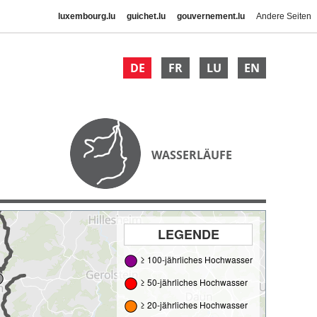
luxembourg.lu
guichet.lu
gouvernement.lu
Andere Seiten
DE
FR
LU
EN
WASSERLÄUFE
LEGENDE
≥ 100-jährliches Hochwasser
≥ 50-jährliches Hochwasser
≥ 20-jährliches Hochwasser