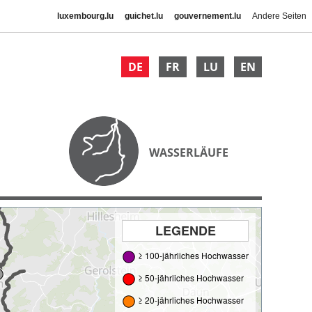
luxembourg.lu
guichet.lu
gouvernement.lu
Andere Seiten
DE
FR
LU
EN
WASSERLÄUFE
LEGENDE
≥ 100-jährliches Hochwasser
≥ 50-jährliches Hochwasser
≥ 20-jährliches Hochwasser