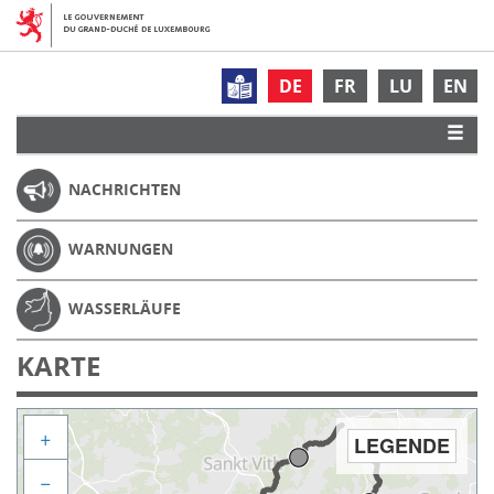
DE
FR
LU
EN
NACHRICHTEN
WARNUNGEN
WASSERLÄUFE
KARTE
+
LEGENDE
−