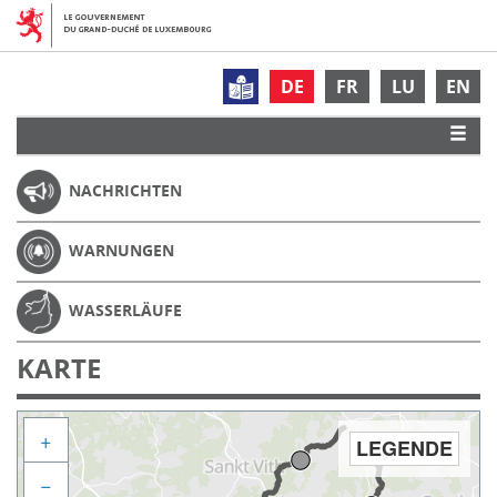
DE
FR
LU
EN
NACHRICHTEN
WARNUNGEN
WASSERLÄUFE
KARTE
+
LEGENDE
−