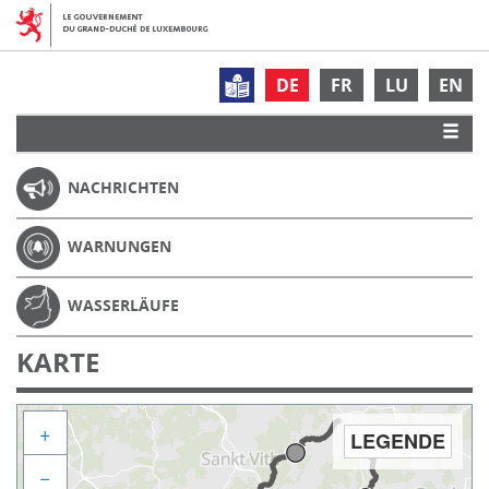
DE
FR
LU
EN
NACHRICHTEN
WARNUNGEN
WASSERLÄUFE
KARTE
+
LEGENDE
−