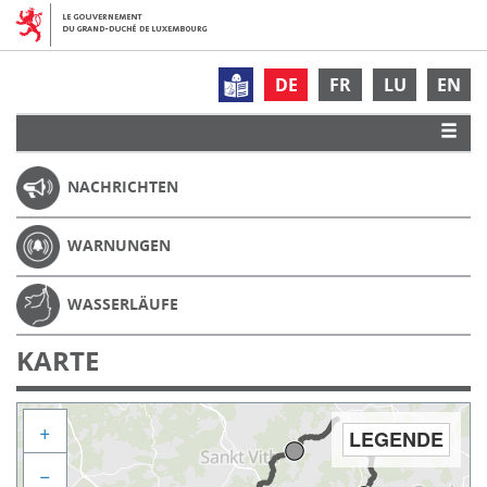
DE
FR
LU
EN
NACHRICHTEN
WARNUNGEN
WASSERLÄUFE
KARTE
+
LEGENDE
−