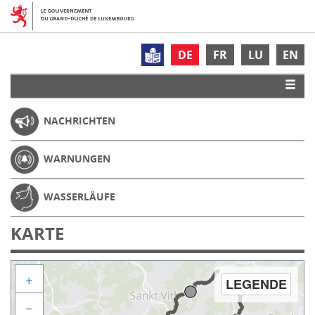
DE
FR
LU
EN
NACHRICHTEN
WARNUNGEN
WASSERLÄUFE
KARTE
+
LEGENDE
−