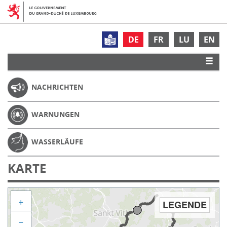
DE
FR
LU
EN
NACHRICHTEN
WARNUNGEN
WASSERLÄUFE
KARTE
+
LEGENDE
−