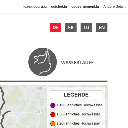
luxembourg.lu
guichet.lu
gouvernement.lu
Andere Seiten
DE
FR
LU
EN
WASSERLÄUFE
LEGENDE
≥ 100-jährliches Hochwasser
≥ 50-jährliches Hochwasser
≥ 20-jährliches Hochwasser