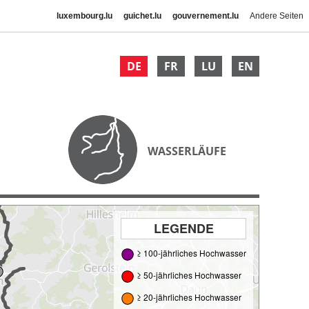
luxembourg.lu
guichet.lu
gouvernement.lu
Andere Seiten
DE
FR
LU
EN
WASSERLÄUFE
LEGENDE
≥ 100-jährliches Hochwasser
≥ 50-jährliches Hochwasser
≥ 20-jährliches Hochwasser